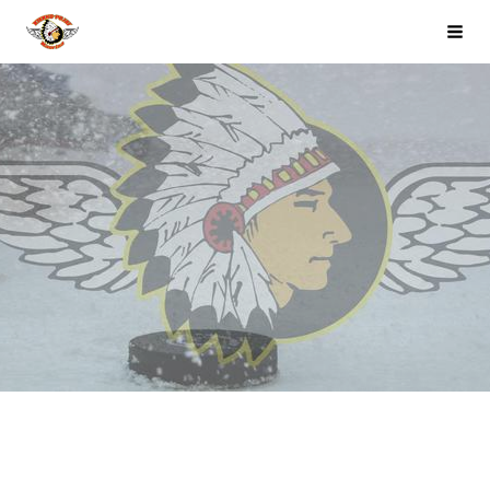
Siirry
Kaarinan Kiekko-Pojat
Valik
sivun
sisältöön