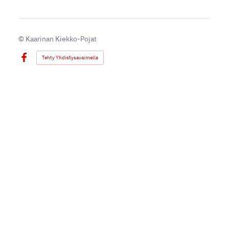
©
Kaarinan Kiekko-Pojat
Tehty Yhdistysavaimella
Facebook