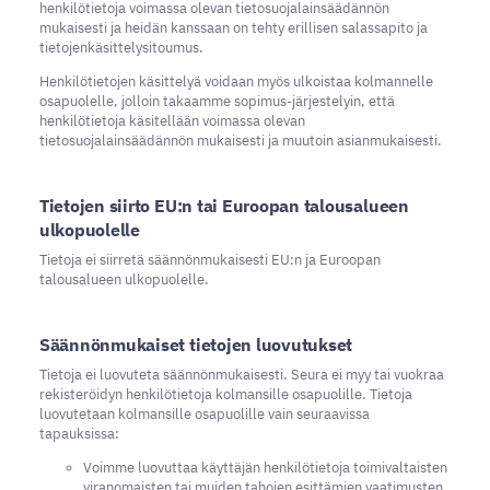
henkilötietoja voimassa olevan tietosuojalainsäädännön
mukaisesti ja heidän kanssaan on tehty erillisen salassapito ja
tietojenkäsittelysitoumus.
Henkilötietojen käsittelyä voidaan myös ulkoistaa kolmannelle
osapuolelle, jolloin takaamme sopimus-järjestelyin, että
henkilötietoja käsitellään voimassa olevan
tietosuojalainsäädännön mukaisesti ja muutoin asianmukaisesti.
Tietojen siirto EU:n tai Euroopan talousalueen
ulkopuolelle
Tietoja ei siirretä säännönmukaisesti EU:n ja Euroopan
talousalueen ulkopuolelle.
Säännönmukaiset tietojen luovutukset
Tietoja ei luovuteta säännönmukaisesti. Seura ei myy tai vuokraa
rekisteröidyn henkilötietoja kolmansille osapuolille. Tietoja
luovutetaan kolmansille osapuolille vain seuraavissa
tapauksissa:
Voimme luovuttaa käyttäjän henkilötietoja toimivaltaisten
viranomaisten tai muiden tahojen esittämien vaatimusten