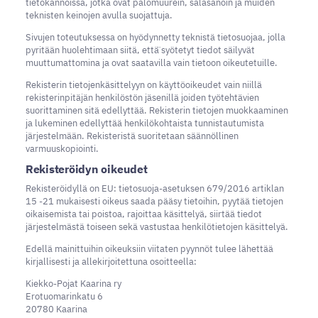
tietokannoissa, jotka ovat palomuurein, salasanoin ja muiden
teknisten keinojen avulla suojattuja.
Sivujen toteutuksessa on hyödynnetty teknistä tietosuojaa, jolla
pyritään huolehtimaan siitä, että̈ syötetyt tiedot säilyvät
muuttumattomina ja ovat saatavilla vain tietoon oikeutetuille.
Rekisterin tietojenkäsittelyyn on käyttöoikeudet vain niillä
rekisterinpitäjän henkilöstön jäsenillä joiden työtehtävien
suorittaminen sitä edellyttää. Rekisterin tietojen muokkaaminen
ja lukeminen edellyttää henkilökohtaista tunnistautumista
järjestelmään. Rekisteristä suoritetaan säännöllinen
varmuuskopiointi.
Rekisteröidyn oikeudet
Rekisteröidyllä on EU: tietosuoja-asetuksen 679/2016 artiklan
15 -21 mukaisesti oikeus saada pääsy tietoihin, pyytää tietojen
oikaisemista tai poistoa, rajoittaa käsittelyä, siirtää tiedot
järjestelmästä toiseen sekä vastustaa henkilötietojen käsittelyä.
Edellä mainittuihin oikeuksiin viitaten pyynnöt tulee lähettää
kirjallisesti ja allekirjoitettuna osoitteella:
Kiekko-Pojat Kaarina ry
Erotuomarinkatu 6
20780 Kaarina