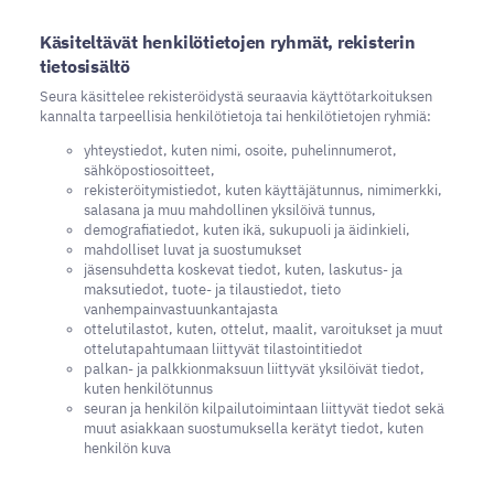
Käsiteltävät henkilötietojen ryhmät, rekisterin
tietosisältö
Seura käsittelee rekisteröidystä seuraavia käyttötarkoituksen
kannalta tarpeellisia henkilötietoja tai henkilötietojen ryhmiä:
yhteystiedot, kuten nimi, osoite, puhelinnumerot,
sähköpostiosoitteet,
rekisteröitymistiedot, kuten käyttäjätunnus, nimimerkki,
salasana ja muu mahdollinen yksilöivä tunnus,
demografiatiedot, kuten ikä, sukupuoli ja äidinkieli,
mahdolliset luvat ja suostumukset
jäsensuhdetta koskevat tiedot, kuten, laskutus- ja
maksutiedot, tuote- ja tilaustiedot, tieto
vanhempainvastuunkantajasta
ottelutilastot, kuten, ottelut, maalit, varoitukset ja muut
ottelutapahtumaan liittyvät tilastointitiedot
palkan- ja palkkionmaksuun liittyvät yksilöivät tiedot,
kuten henkilötunnus
seuran ja henkilön kilpailutoimintaan liittyvät tiedot sekä
muut asiakkaan suostumuksella kerätyt tiedot, kuten
henkilön kuva