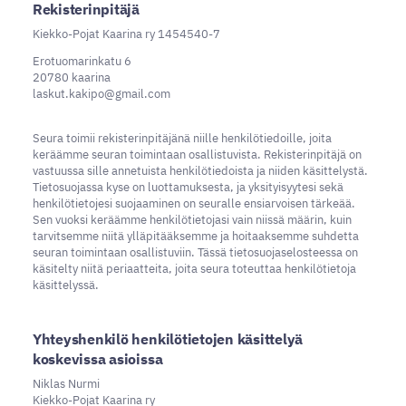
Rekisterinpitäjä
Kiekko-Pojat Kaarina ry 1454540-7
Erotuomarinkatu 6
20780 kaarina
laskut.kakipo@gmail.com
Seura toimii rekisterinpitäjänä niille henkilötiedoille, joita
keräämme seuran toimintaan osallistuvista. Rekisterinpitäjä on
vastuussa sille annetuista henkilötiedoista ja niiden käsittelystä.
Tietosuojassa kyse on luottamuksesta, ja yksityisyytesi sekä
henkilötietojesi suojaaminen on seuralle ensiarvoisen tärkeää.
Sen vuoksi keräämme henkilötietojasi vain niissä määrin, kuin
tarvitsemme niitä ylläpitääksemme ja hoitaaksemme suhdetta
seuran toimintaan osallistuviin. Tässä tietosuojaselosteessa on
käsitelty niitä periaatteita, joita seura toteuttaa henkilötietoja
käsittelyssä.
Yhteyshenkilö henkilötietojen käsittelyä
koskevissa asioissa
Niklas Nurmi
Kiekko-Pojat Kaarina ry