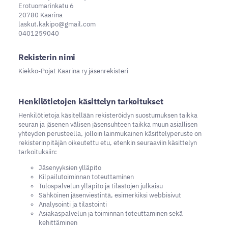
Erotuomarinkatu 6
20780 Kaarina
laskut.kakipo@gmail.com
0401259040
Rekisterin nimi
Kiekko-Pojat Kaarina ry jäsenrekisteri
Henkilötietojen käsittelyn tarkoitukset
Henkilötietoja käsitellään rekisteröidyn suostumuksen taikka
seuran ja jäsenen välisen jäsensuhteen taikka muun asiallisen
yhteyden perusteella, jolloin lainmukainen käsittelyperuste on
rekisterinpitäjän oikeutettu etu, etenkin seuraaviin käsittelyn
tarkoituksiin:
Jäsenyyksien ylläpito
Kilpailutoiminnan toteuttaminen
Tulospalvelun ylläpito ja tilastojen julkaisu
Sähköinen jäsenviestintä, esimerkiksi webbisivut
Analysointi ja tilastointi
Asiakaspalvelun ja toiminnan toteuttaminen sekä
kehittäminen