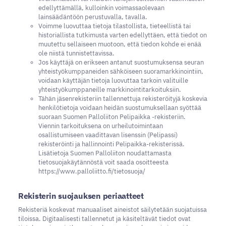
edellyttämällä, kulloinkin voimassaolevaan
lainsäädäntöön perustuvalla, tavalla.
Voimme luovuttaa tietoja tilastollista, tieteellistä tai
historiallista tutkimusta varten edellyttäen, että tiedot on
muutettu sellaiseen muotoon, että tiedon kohde ei enää
ole niistä tunnistettavissa.
Jos käyttäjä on erikseen antanut suostumuksensa seuran
yhteistyökumppaneiden sähköiseen suoramarkkinointiin,
voidaan käyttäjän tietoja luovuttaa tarkoin valituille
yhteistyökumppaneille markkinointitarkoituksiin.
Tähän jäsenrekisteriin tallennettuja rekisteröityjä koskevia
henkilötietoja voidaan heidän suostumuksellaan syöttää
suoraan Suomen Palloliiton Pelipaikka -rekisteriin.
Viennin tarkoituksena on urheilutoimintaan
osallistumiseen vaadittavan lisenssin (Pelipassi)
rekisteröinti ja hallinnointi Pelipaikka-rekisterissä.
Lisätietoja Suomen Palloliiton noudattamasta
tietosuojakäytännöstä voit saada osoitteesta
https://www.palloliitto.fi/tietosuoja/
Rekisterin suojauksen periaatteet
Rekisteriä koskevat manuaaliset aineistot säilytetään suojatuissa
tiloissa. Digitaalisesti tallennetut ja käsiteltävät tiedot ovat