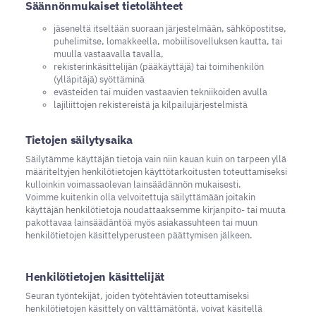
Säännönmukaiset tietolähteet
jäseneltä itseltään suoraan järjestelmään, sähköpostitse,
puhelimitse, lomakkeella, mobiilisovelluksen kautta, tai
muulla vastaavalla tavalla,
rekisterinkäsittelijän (pääkäyttäjä) tai toimihenkilön
(ylläpitäjä) syöttäminä
evästeiden tai muiden vastaavien tekniikoiden avulla
lajiliittojen rekistereistä ja kilpailujärjestelmistä
Tietojen säilytysaika
Säilytämme käyttäjän tietoja vain niin kauan kuin on tarpeen yllä
määriteltyjen henkilötietojen käyttötarkoitusten toteuttamiseksi
kulloinkin voimassaolevan lainsäädännön mukaisesti.
Voimme kuitenkin olla velvoitettuja säilyttämään joitakin
käyttäjän henkilötietoja noudattaaksemme kirjanpito- tai muuta
pakottavaa lainsäädäntöä myös asiakassuhteen tai muun
henkilötietojen käsittelyperusteen päättymisen jälkeen.
Henkilötietojen käsittelijät
Seuran työntekijät, joiden työtehtävien toteuttamiseksi
henkilötietojen käsittely on välttämätöntä, voivat käsitellä