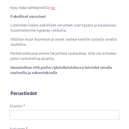
Kysy lisää sähköpostilla
=>
Pakolliset varusteet
Luistimien lisäksi pakolliset varusteet ovat kypärä ja kaulasuoja.
Suosittelemme kypärää ristikolla.
Otathan muut huomioon ja annat rauhaa kaikille luistella omalla
vauhdilla.
Perheluistelussa emme harjoittele laukauksia, ellei ole erikseen
peliin tarkoitettua aluetta.
Huomiothan että perhe-/yleisöluistelussa luistelet omalla
vastuulla ja vakuutuksella
Perustiedot
Etunimi
*
Sukunimi
*