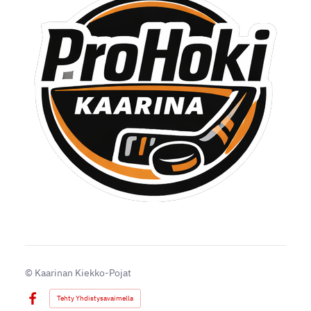
©
Kaarinan Kiekko-Pojat
Tehty Yhdistysavaimella
Facebook