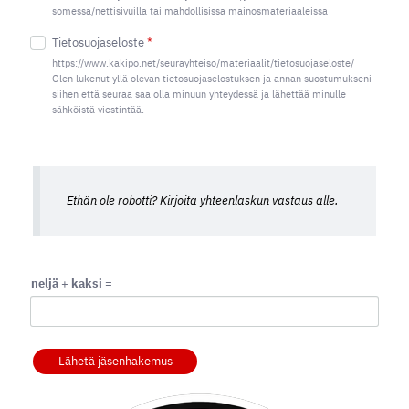
somessa/nettisivuilla tai mahdollisissa mainosmateriaaleissa
Tietosuojaseloste
*
https://www.kakipo.net/seurayhteiso/materiaalit/tietosuojaseloste/
Olen lukenut yllä olevan tietosuojaselostuksen ja annan suostumukseni
siihen että seuraa saa olla minuun yhteydessä ja lähettää minulle
sähköistä viestintää.
Ethän ole robotti? Kirjoita yhteenlaskun vastaus alle.
neljä
+
kaksi
=
Lähetä jäsenhakemus