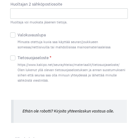
Huoltajan 2 sähköpostiosoite
Huoltaja voi muokata jäsenen tietoja.
Valokuvauslupa
Minusta otettuja kuvia saa käyttää seuran/joukkueen
somessa/nettisivuilla tai mahdollisissa mainosmateriaaleissa
Tietosuojaseloste
*
https://www.kakipo.net/seurayhteiso/materiaalit/tietosuojaseloste/
Olen lukenut yllä olevan tietosuojaselostuksen ja annan suostumukseni
siihen että seuraa saa olla minuun yhteydessä ja lähettää minulle
sähköistä viestintää.
Ethän ole robotti? Kirjoita yhteenlaskun vastaus alle.