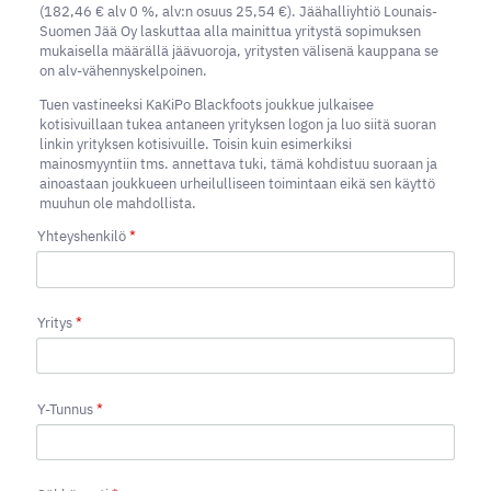
(182,46 € alv 0 %, alv:n osuus 25,54 €). Jäähalliyhtiö Lounais-
Suomen Jää Oy laskuttaa alla mainittua yritystä sopimuksen
mukaisella määrällä jäävuoroja, yritysten välisenä kauppana se
on alv-vähennyskelpoinen.
Tuen vastineeksi KaKiPo Blackfoots joukkue julkaisee
kotisivuillaan tukea antaneen yrityksen logon ja luo siitä suoran
linkin yrityksen kotisivuille. Toisin kuin esimerkiksi
mainosmyyntiin tms. annettava tuki, tämä kohdistuu suoraan ja
ainoastaan joukkueen urheilulliseen toimintaan eikä sen käyttö
muuhun ole mahdollista.
Yhteyshenkilö
*
Yritys
*
Y-Tunnus
*