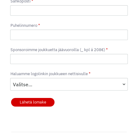
Sähköposti
*
Puhelinnumero
*
Sponsoroimme joukkuetta jäävuoroilla (_ kpl á 208€)
*
Haluamme logolinkin joukkueen nettisivulle
*
Lähetä lomake