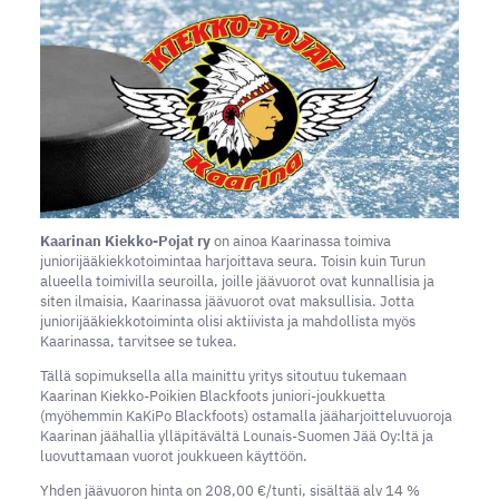
Kaarinan Kiekko-Pojat ry
on ainoa Kaarinassa toimiva
juniorijääkiekkotoimintaa harjoittava seura. Toisin kuin Turun
alueella toimivilla seuroilla, joille jäävuorot ovat kunnallisia ja
siten ilmaisia, Kaarinassa jäävuorot ovat maksullisia. Jotta
juniorijääkiekkotoiminta olisi aktiivista ja mahdollista myös
Kaarinassa, tarvitsee se tukea.
Tällä sopimuksella alla mainittu yritys sitoutuu tukemaan
Kaarinan Kiekko-Poikien Blackfoots juniori-joukkuetta
(myöhemmin KaKiPo Blackfoots) ostamalla jääharjoitteluvuoroja
Kaarinan jäähallia ylläpitävältä Lounais-Suomen Jää Oy:ltä ja
luovuttamaan vuorot joukkueen käyttöön.
Yhden jäävuoron hinta on 208,00 €/tunti, sisältää alv 14 %